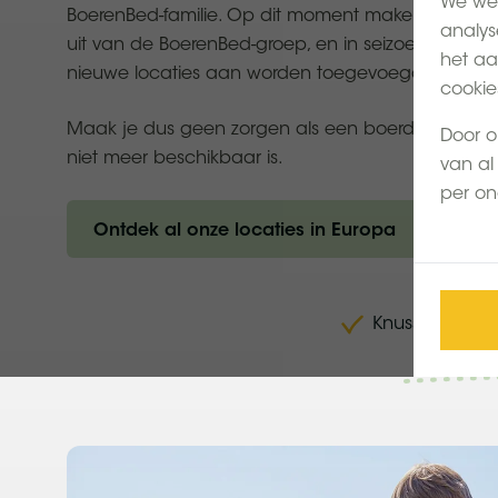
We wer
BoerenBed-familie. Op dit moment maken 50 boerd
analys
uit van de BoerenBed-groep, en in seizoen 2025 zu
het aa
nieuwe locaties aan worden toegevoegd.
cookie
Maak je dus geen zorgen als een boerderij die je
Door o
niet meer beschikbaar is.
van al 
per on
Ontdek al onze locaties in Europa
Knusse Tenthui