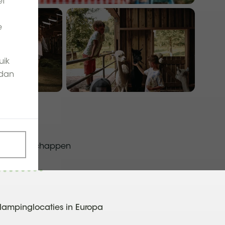
et
e
uik
 dan
eke landschappen
ampinglocaties in Europa