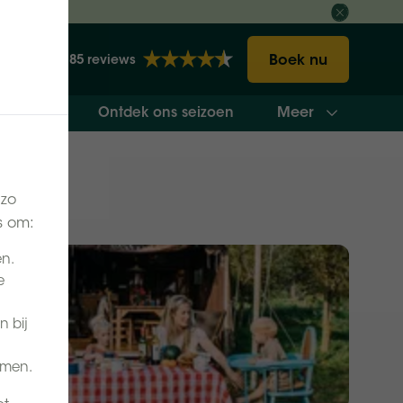
ct
Boek nu
2185 reviews
Meer
vakantie
Ontdek ons seizoen
 zo
s om:
en.
e
n bij
omen.