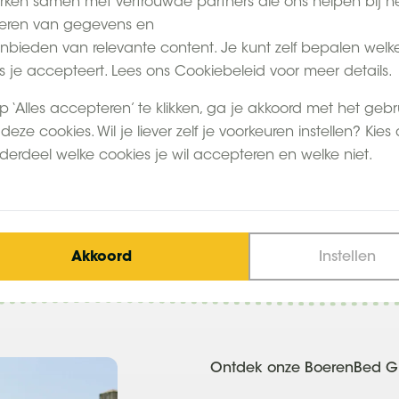
ken samen met vertrouwde partners die ons helpen bij h
erijen in Europa deel
eren van gegevens en
llen daar binnenkort
nbieden van relevante content. Je kunt zelf bepalen welk
s je accepteert. Lees ons Cookiebeleid voor meer details.
 eerder hebt bezocht
p ‘Alles accepteren’ te klikken, ga je akkoord met het gebr
deze cookies. Wil je liever zelf je voorkeuren instellen? Kies
derdeel welke cookies je wil accepteren en welke niet.
Akkoord
Instellen
sjes
Gastvrije gastgezinnen
Uni
Ontdek onze BoerenBed Gl