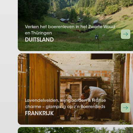
Verken het boerenleven in het Zwarte Woud
en Thüringen
DUITSLAND
Lavendelvelden, wijngaarden & Franse
charme – glamping op z’n BoerenBeds
FRANKRIJK