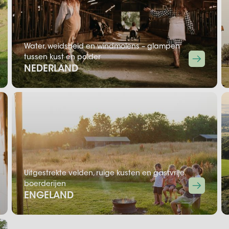
Water, weidsheid en windmolens – glampen
tussen kust en polder
NEDERLAND
Uitgestrekte velden, ruige kusten en gastvrije
boerderijen
ENGELAND