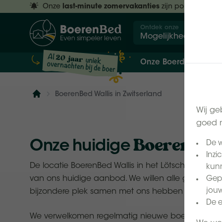
Onze
last-minute zomervakanties
zijn populair.
Res
Ontdek onze
Mogelijkheden
Onze Boerderijen
BoerenBed Wallis in Zwitserland
Home
Wij ge
goed m
BoerenBed-
Onze huidige
De w
Inzi
De locatie BoerenBed Wallis in het Lötschental ma
kunn
van ons huidige aanbod. We willen alle gasten b
Gepe
jouw
bijzondere plek samen met ons hebben beleefd.
De e
We verwelkomen regelmatig nieuwe boerderijen 