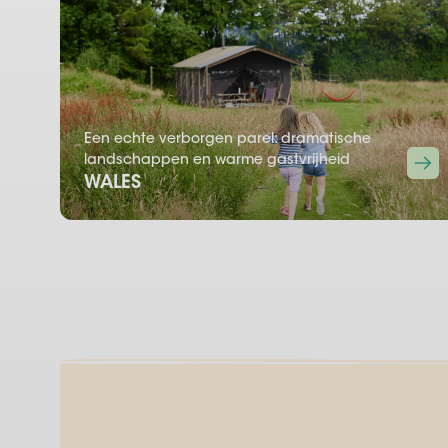
Een echte verborgen parel: dramatische
landschappen en warme gastvrijheid
WALES