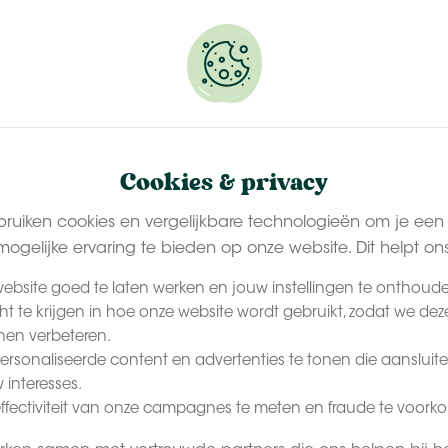
erveer snel jouw plekje.
NL
Conta
De Beleving
Het Tenthuisje
Last-minute zomer
Cookies & privacy
bruiken cookies en vergelijkbare technologieën om je een
ogelijke ervaring te bieden op onze website. Dit helpt on
locaties
ebsite goed te laten werken en jouw instellingen te onthoud
cht te krijgen in hoe onze website wordt gebruikt, zodat we dez
akt geen deel meer uit
en verbeteren.
edanken die deze
rsonaliseerde content en advertenties te tonen die aansluite
 interesses.
ffectiviteit van onze campagnes te meten en fraude te voork
binnen onze