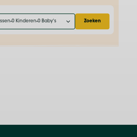
assen
0 Kinderen
0 Baby's
Zoeken