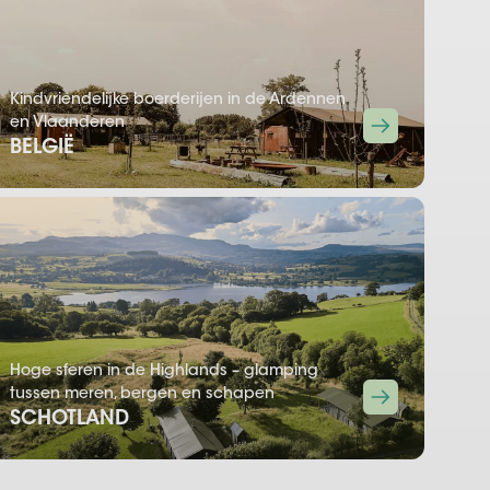
Kindvriendelijke boerderijen in de Ardennen
en Vlaanderen
BELGIË
Hoge sferen in de Highlands – glamping
tussen meren, bergen en schapen
SCHOTLAND