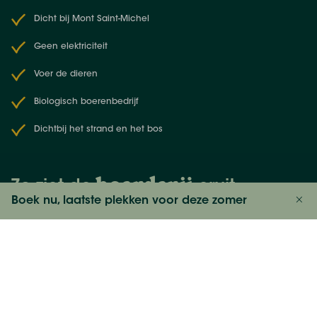
van charmante dorpjes tot historische
Dicht bij Mont Saint-Michel
bezienswaardigheden, zoals het grootste
middeleeuwse kasteel van Europa in Fougères.
Geen elektriciteit
Bezoek ook het Château du Rocher Portail in St Brice
Voer de dieren
en Coglès, de tuinen van het Château de la Ballue
en het botanische park van Haut Bretagne. Je kunt
Biologisch boerenbedrijf
ook een bezoekje brengen aan Saint-Malo, Cancale
Dichtbij het strand en het bos
en Dinard, op slechts 45 minuten afstand. Of help op
een van de vele boerderijen in de buurt met het
melken van de koeien.
boerderij
Zo ziet de
eruit
Boek nu, laatste plekken voor deze zomer
Bekijk prijzen