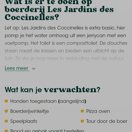
Wat is er te doen
op
boerderij Les Jardins des
Coccinelles?
Let op: Les Jardins des Coccinelles is extra basic, hier
pomp je het water omhoog uit een jerrycan met een
voetpomp. Het toilet is een composttoilet. De douches
staan naast de kassen en bieden een uitzicht op de
tuin. Zo sta je nog meer in verbinding met de natuur.
Lees meer
De omgeving is betoverend mooi. Spring op de fiets
om het prachtige Bretonse landschap te verkennen
verwachten
Wat kan je
?
of bezoek Mont-Saint-Michel, gelegen op slechts 23
km afstand. Help de boerin met het voeren van de
Honden toegestaan (aangelijnd)
dieren en leer alles over biologische tuinbouw.
Boerderijwinkeltje
Pizza oven
Sabrina en Julien organiseren educatieve workshops
om je kennis te laten maken met biologische
Speelplaats
Tour door de boer
landbouw en permacultuur. Kinderen kunnen zich
Brood en gebak vooraf bestellen