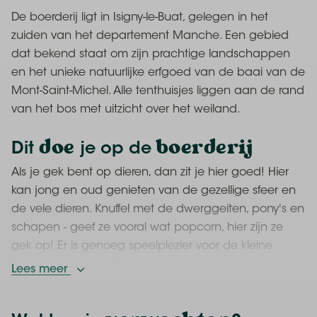
De boerderij ligt in Isigny-le-Buat, gelegen in het
zuiden van het departement Manche. Een gebied
dat bekend staat om zijn prachtige landschappen
en het unieke natuurlijke erfgoed van de baai van de
Mont-Saint-Michel. Alle tenthuisjes liggen aan de rand
van het bos met uitzicht over het weiland.
doe
boerderij
Dit
je op de
Als je gek bent op dieren, dan zit je hier goed! Hier
kan jong en oud genieten van de gezellige sfeer en
de vele dieren. Knuffel met de dwerggeiten, pony's en
schapen - geef ze vooral wat popcorn, hier zijn ze
gek op! Er is genoeg speelplezier voor de kleine
avonturiers. Je vindt hier een zandbak, trampoline en
Lees meer
schommel.