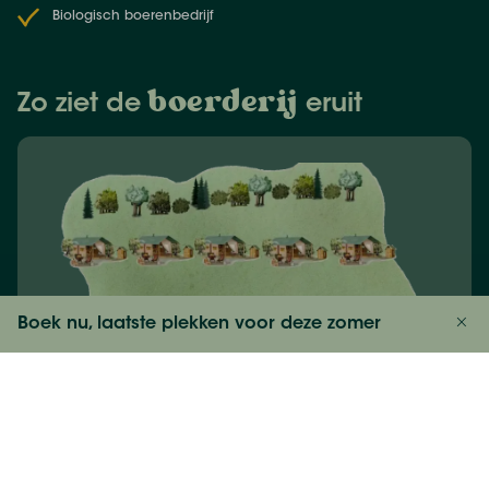
bestemming. Op ongeveer 1 uur rijden vindt je de
Biologisch boerenbedrijf
invasiestranden van D-Day. En voor een dag vol
plezier en avontuur, breng een bezoek aan het
attractiepark Ange-Michel, op slechts 10 minuten
boerderij
Zo ziet de
eruit
rijden van de boerderij. Of ga met het hele gezin de
uitdaging aan in de outdoor laser in het bos.
Sensatie gegarandeerd, en met een buitenzwembad
in de zomer is het de perfecte plek om af te koelen
na een dag vol avontuur. Wacht niet langer en kom
deze prachtige regio ontdekken!
Boek nu, laatste plekken voor deze zomer
Bekijk prijzen