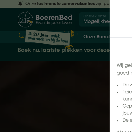
Onze
last-minute zomervakanties
zijn populair.
Res
Ontdek onze
Mogelijkheden
Onze Boerderijen
Boek nu, laatste plekken voor deze zomer
Wij ge
goed m
De w
Inzi
kunn
Gepe
jouw
De e