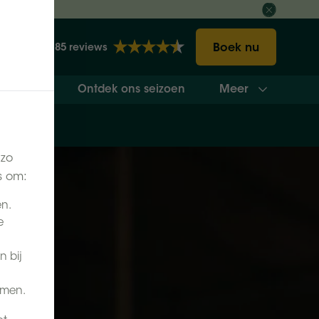
ct
Boek nu
2185 reviews
Meer
vakantie
Ontdek ons seizoen
 zo
s om:
en.
e
n bij
omen.