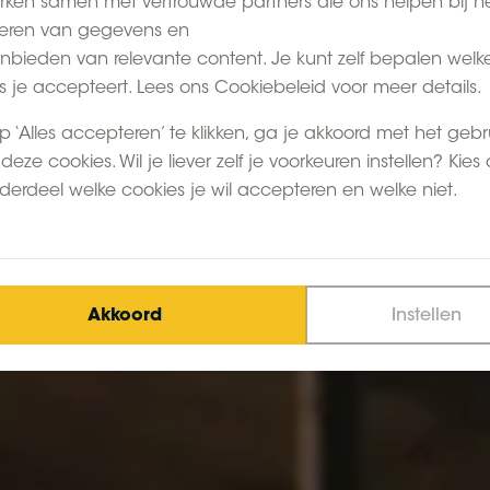
ken samen met vertrouwde partners die ons helpen bij h
eren van gegevens en
nbieden van relevante content. Je kunt zelf bepalen welk
s je accepteert. Lees ons Cookiebeleid voor meer details.
p ‘Alles accepteren’ te klikken, ga je akkoord met het gebr
deze cookies. Wil je liever zelf je voorkeuren instellen? Kies
derdeel welke cookies je wil accepteren en welke niet.
Akkoord
Instellen