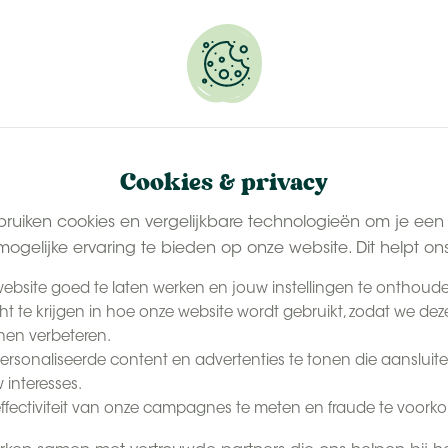
erveer snel jouw plekje.
NL
Conta
De Beleving
Het Tenthuisje
Last-minute zomer
Cookies & privacy
bruiken cookies en vergelijkbare technologieën om je een
ogelijke ervaring te bieden op onze website. Dit helpt on
ebsite goed te laten werken en jouw instellingen te onthoud
cht te krijgen in hoe onze website wordt gebruikt, zodat we dez
en verbeteren.
rsonaliseerde content en advertenties te tonen die aansluite
 interesses.
ffectiviteit van onze campagnes te meten en fraude te voork