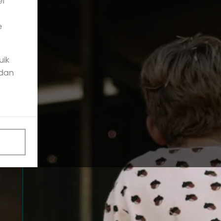
et
e
uik
 dan