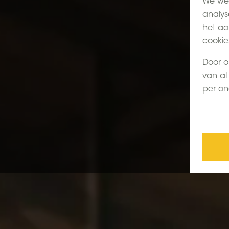
We wer
analys
het aa
cookie
Door o
van al 
per on