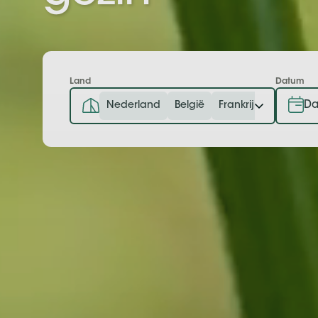
Land
Datum
Nederland
België
Frankrijk