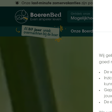
Onze
last-minute zomervakanties
zijn populair.
Res
Ontdek onze
Mogelijkheden
Onze Boerderijen
Wij ge
goed m
De w
Inzi
kunn
Gepe
jouw
De e