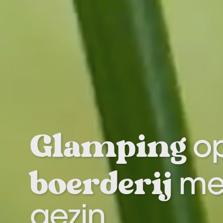
Glamping
op
boerderij
met
gezin