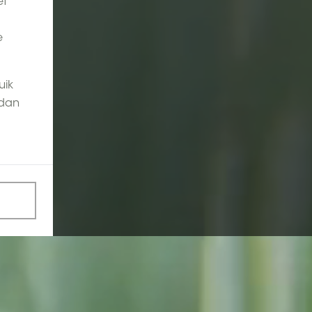
et
e
uik
 dan