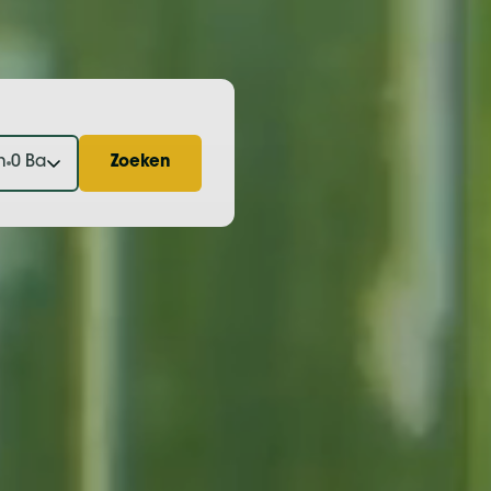
n
0 Baby's
Zoeken