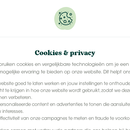
erveer snel jouw plekje.
NL
Conta
De Beleving
Het Tenthuisje
Last-minute zomer
Cookies & privacy
bruiken cookies en vergelijkbare technologieën om je een
ogelijke ervaring te bieden op onze website. Dit helpt on
ebsite goed te laten werken en jouw instellingen te onthoud
cht te krijgen in hoe onze website wordt gebruikt, zodat we dez
en verbeteren.
rsonaliseerde content en advertenties te tonen die aansluite
 interesses.
ffectiviteit van onze campagnes te meten en fraude te voork