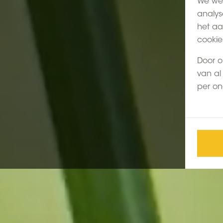
We wer
analys
het aa
cookie
Door o
van al 
per on