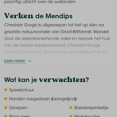
prachtig uitzicht over de weilanden.
Verken
de Mendips
Cheddar Gorge is uitgeroepen tot het op één na
grootste natuurwonder van Groot-Brittannië. Wandel
door de adembenemende vallei en bezoek het huis
van de laatste kaasproducent, Cheddar Gorge
Cheese Company. Zin in stadse gezelligheid? Bristol
en Bath liggen op slechts 40 minuten afstand.
Lees meer
Stralend weer? Bezoek het strand van Weston-super-
Mare.
verwachten
Wat kan je
?
Dit doe je
op de boerderij
Speelschuur
Sta vroeg op want anders mis je het voeren van de
Honden toegestaan (aangelijnd)
schapen, geiten en kippen! Deze ruime boerderij is
Groepen
Boerderijwinkeltje
een grote speeltuin, inclusief glijbanen, schommels en
een zandbak. Terwijl de kinderen spelen geniet jij
Pizza oven
Privédouche