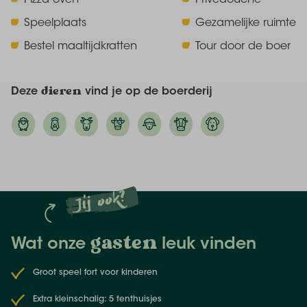
buiten op de ligstoelen van je favoriete boek. Loop
Speelplaats
Gezamelijke ruimte
naar het boerderijwinkeltje, bestel een heerlijke
Bestel maaltijdkratten
Tour door de boer
maaltijd en haal alvast marshmallows en warme
chocolademelk voor bij het kampvuur. Aan het einde
van de dag geniet je samen van al het lekkers rond
Deze
dieren
vind je op de boerderij
het kampvuur. Hierna stap je moe maar voldaan je
comfy bed in.
Jij ook?
gasten
Wat onze
leuk vinden
Groot speel fort voor kinderen
Extra kleinschalig: 5 tenthuisjes