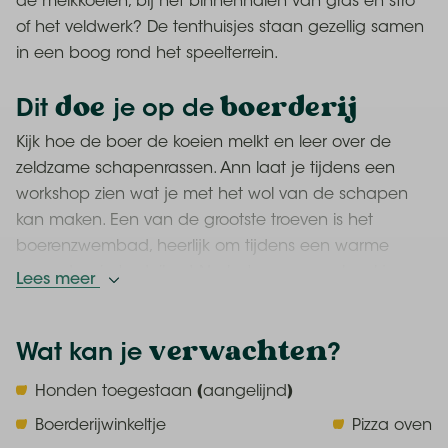
de melkkoeien, bij het binnenhalen van gras en stro
of het veldwerk? De tenthuisjes staan gezellig samen
in een boog rond het speelterrein.
doe
boerderij
Dit
je op de
Kijk hoe de boer de koeien melkt en leer over de
zeldzame schapenrassen. Ann laat je tijdens een
workshop zien wat je met het wol van de schapen
kan maken. Een van de grootste troeven is het
boerenzwembad, heerlijk om tijdens een warme
zomerdag in te duiken! Na het zwemmen haal je een
Lees meer
lekker ijsje in het boerderijwinkeltje. Kom samen in het
tenthuisje, kook op de houtkachel en genieten van
verwachten
Wat kan je
?
de laatste zonnestralen. Als het donker wordt is het
tijd om olielampen aan te steken en tot rust te komen
Honden toegestaan (aangelijnd)
in je comfy bed.
Boerderijwinkeltje
Pizza oven