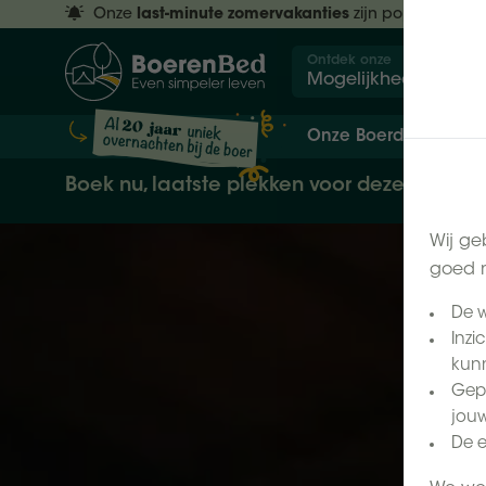
Onze
last-minute zomervakanties
zijn populair.
Res
Ontdek onze
Mogelijkheden
Onze Boerderijen
Boek nu, laatste plekken voor deze zomer
Wij ge
goed m
De w
Inzi
kunn
Gepe
jouw
De e