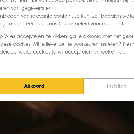
ken samen met vertrouwde partners die ons helpen bij h
eren van gegevens en
nbieden van relevante content. Je kunt zelf bepalen welk
s je accepteert. Lees ons Cookiebeleid voor meer details.
p ‘Alles accepteren’ te klikken, ga je akkoord met het gebr
deze cookies. Wil je liever zelf je voorkeuren instellen? Kies
derdeel welke cookies je wil accepteren en welke niet.
Akkoord
Instellen