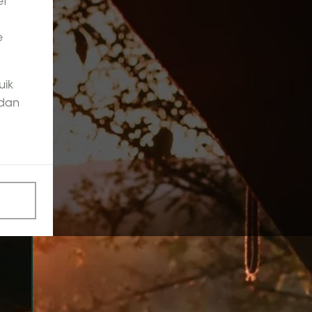
et
e
uik
 dan