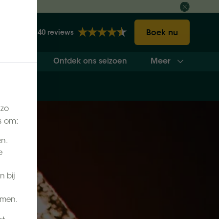
ct
Boek nu
2140 reviews
Meer
vakantie
Ontdek ons seizoen
 zo
s om:
en.
e
n bij
omen.