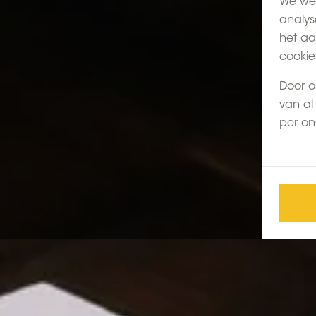
We wer
analys
het aa
cookie
Door o
van al 
per on