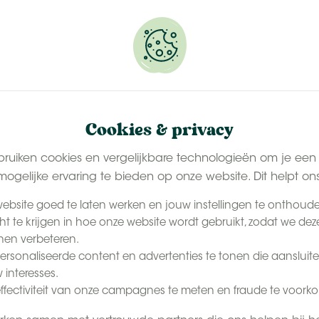
erveer snel jouw plekje.
NL
Conta
De Beleving
Het Tenthuisje
Last-minute zomer
Cookies & privacy
bruiken cookies en vergelijkbare technologieën om je een
ogelijke ervaring te bieden op onze website. Dit helpt on
ebsite goed te laten werken en jouw instellingen te onthoud
cht te krijgen in hoe onze website wordt gebruikt, zodat we dez
en verbeteren.
rsonaliseerde content en advertenties te tonen die aansluite
 interesses.
ffectiviteit van onze campagnes te meten en fraude te voork