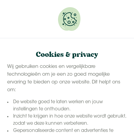
Onze
last-minute zomervakanties
zijn populair.
Reserveer snel jouw plekje.
Algemene voorwaarden
Cookies & privacy
Home
Wij gebruiken cookies en vergelijkbare
technologieën om je een zo goed mogelijke
ervaring te bieden op onze website. Dit helpt ons
Algemene voorwaarden
om:
De website goed te laten werken en jouw
instellingen te onthouden.
Voor de voorwaarden voor onze
Inzicht te krijgen in hoe onze website wordt gebruikt,
cadeaubonnen, verwijzen wij naar
zodat we deze kunnen verbeteren.
paragraaf 22 zie hieronder.
Gepersonaliseerde content en advertenties te