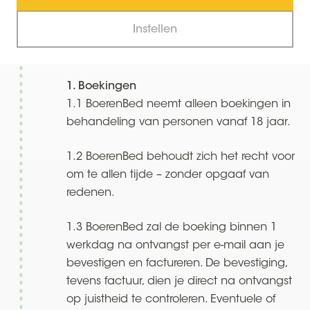
door de huurder opgegeven personen die
Instellen
gebruik (zullen) maken van de door de
huurder gehuurde accommodatie.
1. Boekingen
1.1 BoerenBed neemt alleen boekingen in
behandeling van personen vanaf 18 jaar.
1.2 BoerenBed behoudt zich het recht voor
om te allen tijde – zonder opgaaf van
redenen.
1.3 BoerenBed zal de boeking binnen 1
werkdag na ontvangst per e-mail aan je
bevestigen en factureren. De bevestiging,
tevens factuur, dien je direct na ontvangst
op juistheid te controleren. Eventuele of