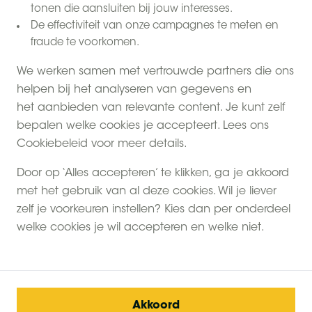
tonen die aansluiten bij jouw interesses.
Algemene
Voorwaarden
De effectiviteit van onze campagnes te meten en
fraude te voorkomen.
Deze Algemene Voorwaarden zijn van
We werken samen met vertrouwde partners die ons
toepassing op alle aanbiedingen,
helpen bij het analyseren van gegevens en
reserveringen en overeenkomsten met
het aanbieden van relevante content. Je kunt zelf
betrekking tot de huur van alle
bepalen welke cookies je accepteert. Lees ons
accommodaties, die worden verhuurd
Cookiebeleid voor meer details.
door BV Het Betere BoerenBed gevestigd te
Baarle-Nassau of aan haar gelieerde
Door op ‘Alles accepteren’ te klikken, ga je akkoord
ondernemingen (‘BoerenBed’). In deze
met het gebruik van al deze cookies. Wil je liever
Algemene Voorwaarden wordt onder het
zelf je voorkeuren instellen? Kies dan per onderdeel
begrip ’huurder’ verstaan: de persoon die
welke cookies je wil accepteren en welke niet.
met BoerenBed een overeenkomst sluit met
betrekking tot huur/gebruik van
accommodatie. Onder het begrip
’gebruiker’ (hieronder ook wel genoemd
Akkoord
gast) wordt verstaan: de huurder en de