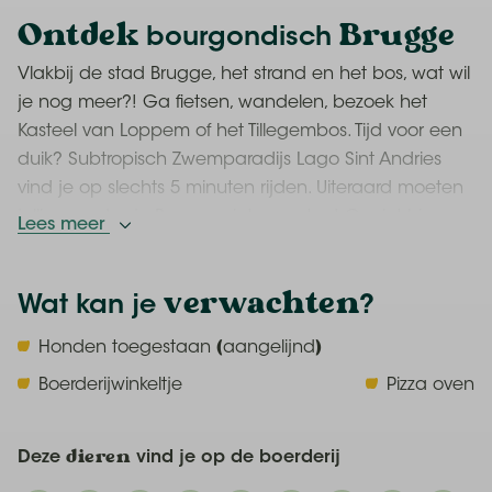
Ontdek
Brugge
bourgondisch
Vlakbij de stad Brugge, het strand en het bos, wat wil
je nog meer?! Ga fietsen, wandelen, bezoek het
Kasteel van Loppem of het Tillegembos. Tijd voor een
duik? Subtropisch Zwemparadijs Lago Sint Andries
vind je op slechts 5 minuten rijden. Uiteraard moeten
jullie een dagje Brugge niet vergeten! Geniet hier
Lees meer
van het cultureel erfgoed, heerlijke dranken en echte
Belgische chocolade.
verwachten
Wat kan je
?
doe
boerderij
Dit
je op de
Honden toegestaan (aangelijnd)
Boer Sam staat tijdens jullie verblijf op je te wachten
Boerderijwinkeltje
Pizza oven
om samen de vele boerderijdieren te gaan voeren en
je zijn tractors te laten zien. Je mag een ponyritje, ga
kikkervisjes vangen in de poel, ontdek het Pierlapad,
Deze
dieren
vind je op de boerderij
rijd mee in de huifkar of ga boeren golfen! De