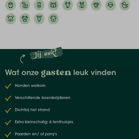
kinderen maken kennis met de vele dieren langs het
pierlapad (of wandelpad) en jij geniet van de
zonnestralen op je terras voor je tenthuisje. Haal bij
het boerderijwinkeltje een uniek streekbiertje of een
goed glas wijn en strijk neer op het terras waar jullie
samen de dag doornemen. Als het donker wordt
Jij ook?
steek je de kaarsen aan in je tent en spelen jullie
gezellig een kaartspelletje. Uitgespeeld? Tijd om je
comfy bed in te stappen!
gasten
Wat onze
leuk vinden
Honden welkom
Verschillende boerderijdieren
Dichtbij het strand
Extra kleinschalig: 6 tenthuisjes
Paarden en/ of pony's